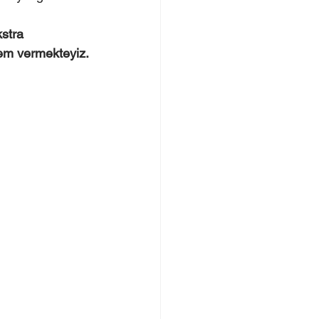
kstra 
nem vermekteyiz.