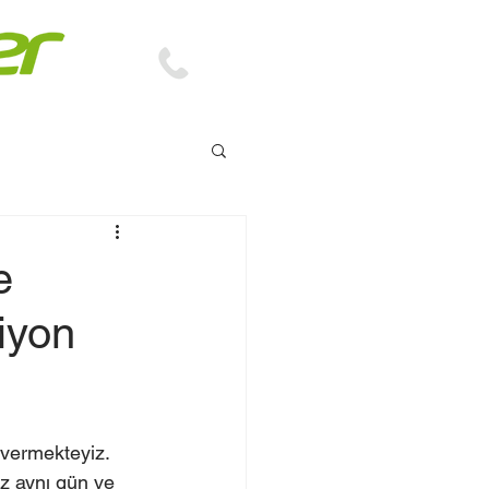
TEKNİK DESTEK
0(312) 229 70 81
e
iyon
 vermekteyiz. 
z aynı gün ve 