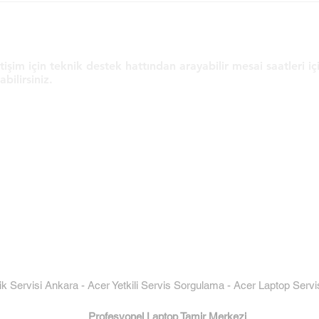
Nelere Dikkat Edilmeli?
Nasıl
Servis ve Dayanıklılık Rehberi
Bize Ulaşın
etişim için teknik destek hattından arayabilir mesai saatleri i
abilirsiniz.
Toros Sokak No:18-A
0(312) 229 70 81
06570 Sıhhiye - Çankaya/Ankara
(0312) 229 75 56
( Otoparkımız Mevcuttur )
ik Servisi Ankara
-
Acer Yetkili Servis Sorgulama
-
Acer Laptop Servi
Profesyonel Laptop Tamir Merkezi