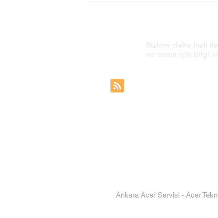
Kırılması: Neden Olur ve Nasıl
Onarılır?
Bizlere daha hızlı il
ve sorun için bilgi al
Gizlilik Politikası
KVKK Aydınlatma Metni
Çerez Politikası
Ankara Acer Servisi
-
Acer Tekn