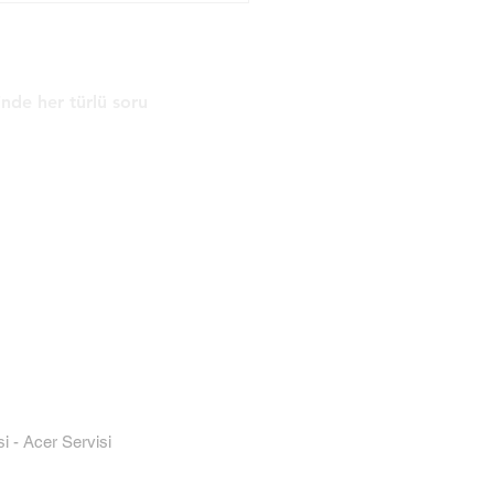
 Yapılır?
çinde her türlü soru
© 2018 - 2026 by Ankara Acer
Servisi.
Proudly created with
love.
si
-
Acer Servisi