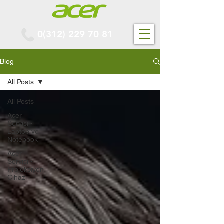
0(312) 229 70 81
Blog
All Posts
All Posts
Acer
Servisi -
Laptop ve
Notebook
Acer
Servisi -
Projeksiyon
Cihazı