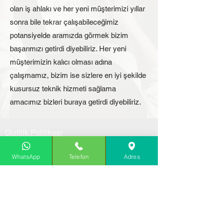
olan iş ahlakı ve her yeni müşterimizi yıllar
sonra bile tekrar çalışabileceğimiz
potansiyelde aramızda görmek bizim
başarımızı getirdi diyebiliriz. Her yeni
müşterimizin kalıcı olması adına
çalışmamız, bizim ise sizlere en iyi şekilde
kusursuz teknik hizmeti sağlama
amacımız bizleri buraya getirdi diyebiliriz.
Gizlilik Politikası
KVKK Aydınlatma Metni
Çerez Politikası
WhatsApp
Telefon
Adres
Toros Sokak No:18-A
06570 Sıhhiye - Çankaya/Ankara
( Otoparkımız Mevcuttur )