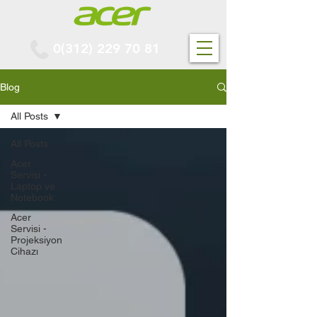
0(312) 229 70 81
Blog
All Posts
All Posts
Acer
Servisi -
Laptop ve
Notebook
Acer
Servisi -
Projeksiyon
Cihazı