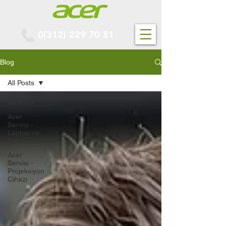
0(312) 229 70 81
Blog
All Posts
All Posts
Acer
Servisi -
Laptop ve
Notebook
Acer
Servisi -
Projeksiyon
Cihazı