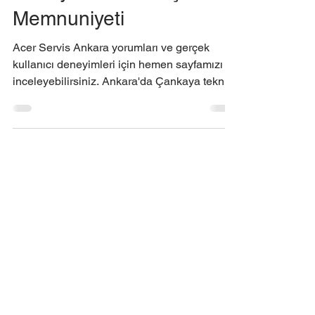
Yorumları | Gerçek
Deneyimler ve Müşteri
Memnuniyeti
Acer Servis Ankara yorumları ve gerçek
kullanıcı deneyimleri için hemen sayfamızı
inceleyebilirsiniz. Ankara'da Çankaya teknik
servisi iletişimi için hemen bize ulaşın.