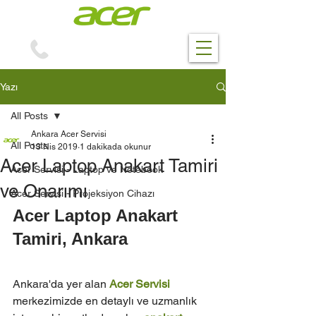
0(312) 229 70 81
Yazı
All Posts
Ankara Acer Servisi
All Posts
13 Nis 2019
1 dakikada okunur
Acer Laptop Anakart Tamiri
Acer Servisi - Laptop ve Notebook
ve Onarımı
Acer Servisi - Projeksiyon Cihazı
Acer Laptop Anakart 
Tamiri, Ankara
Ankara'da yer alan 
Acer Servisi
merkezimizde en detaylı ve uzmanlık 