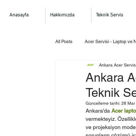
Anasayfa
Hakkımızda
Teknik Servis
All Posts
Acer Servisi - Laptop ve
Ankara Acer Servis
Ankara Ac
Teknik Se
Güncelleme tarihi:
28 Mar
Ankara'da 
Acer lapt
vermekteyiz. Özellikl
ve projeksiyon modell
sorunların çözümü için