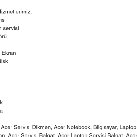
Hizmetlerimiz;
is
 servisi
örü
 Ekran
isk
ı
ek
ça
, Acer Servisi Dikmen, Acer Notebook, Bilgisayar, Laptop 
en, Acer Servisi Balgat, Acer Laptop Servisi Balgat, Ace