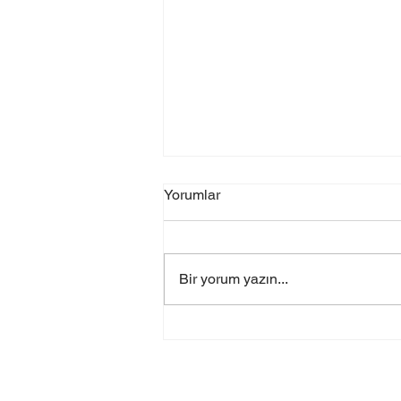
Yorumlar
Bir yorum yazın...
Acer Batarya %0 Görünüyor
Ama Şarj Oluyor – Neden
Olur? (2026)