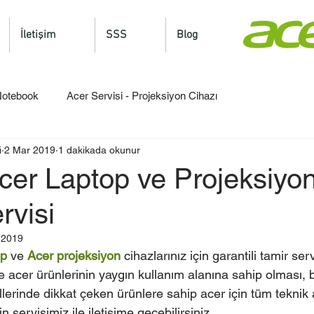
İletişim
SSS
Blog
 Notebook
Acer Servisi - Projeksiyon Cihazı
i
2 Mar 2019
1 dakikada okunur
er Laptop ve Projeksiyon
rvisi
 2019
op
 ve 
Acer projeksiyon
 cihazlarınız için garantili tamir ser
e acer ürünlerinin yaygın kullanım alanına sahip olması, b
erinde dikkat çeken ürünlere sahip acer için tüm teknik 
 servisimiz ile iletişime geçebilirsiniz.