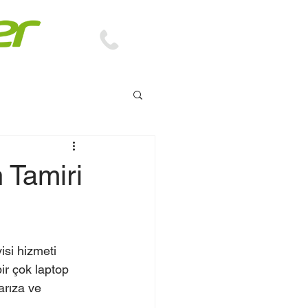
TEKNİK DESTEK
0(312) 229 70 81
 Tamiri
visi hizmeti 
ir çok laptop 
arıza ve 