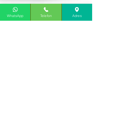
WhatsApp
Telefon
Adres
Ankara Acer Servisi
2 Şub 2021
1 dakikada okunur
Acer Gaming Laptop
Bakımı ve Termal Macun
Yenileme
Merhaba Acer teknik servisi takipçileri. Acer
laptoplar için Acer teknik servisi merezimizde
sürekli olarak karşılaştığımız sorunlardan...