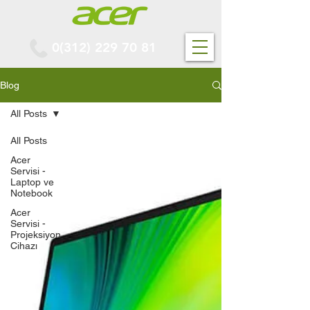
0(312) 229 70 81
Blog
All Posts
All Posts
Acer
Servisi -
Laptop ve
Notebook
Acer
Servisi -
Projeksiyon
Cihazı